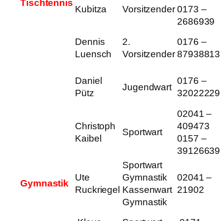
Tischtennis
Kubitza
Vorsitzender
0173 –
2686939
Dennis
2.
0176 –
Luensch
Vorsitzender
87938813
Daniel
0176 –
Jugendwart
Pütz
32022229
02041 –
Christoph
409473
Sportwart
Kaibel
0157 –
39126639
Sportwart
Ute
Gymnastik
02041 –
Gymnastik
Ruckriegel
Kassenwart
21902
Gymnastik