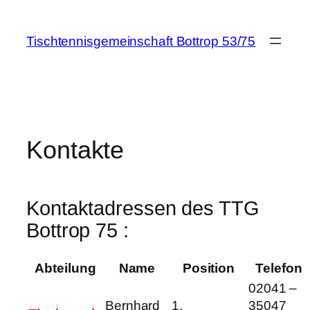
Zum
Inhalt
Tischtennisgemeinschaft Bottrop 53/75
springen
Kontakte
Kontaktadressen des TTG
Bottrop 75 :
Abteilung
Name
Position
Telefon
02041 –
Bernhard
1.
35047