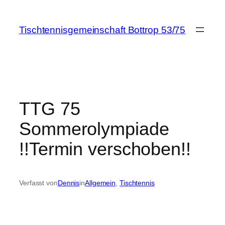
Zum
Inhalt
Tischtennisgemeinschaft Bottrop 53/75
springen
TTG 75
Sommerolympiade
!!Termin verschoben!!
Verfasst von
Dennis
in
Allgemein
, 
Tischtennis